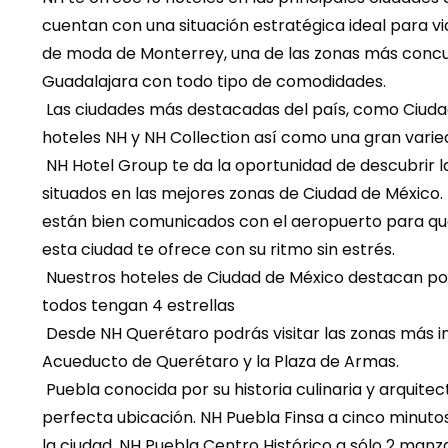
cuentan con una situación estratégica ideal para vi
de moda de Monterrey, una de las zonas más concur
Guadalajara con todo tipo de comodidades.
 Las ciudades más destacadas del país, como Ciudad de México, Monterrey y Guadalajara, cuentan con 
hoteles NH y NH Collection así como una gran varie
 NH Hotel Group te da la oportunidad de descubrir la capital de México en uno de sus cinco hoteles de lujo 
situados en las mejores zonas de Ciudad de México. 
están bien comunicados con el aeropuerto para que t
esta ciudad te ofrece con su ritmo sin estrés.
 Nuestros hoteles de Ciudad de México destacan por su calidad exclusiva que se refleja en el hecho de que 
todos tengan 4 estrellas
 Desde NH Querétaro podrás visitar las zonas más importantes de la ciudad, como su centro histórico, el 
Acueducto de Querétaro y la Plaza de Armas.
 Puebla conocida por su historia culinaria y arquitectura colonial cuenta con 2 de nuestras propiedades con 
perfecta ubicación. NH Puebla Finsa a cinco minuto
la ciudad. NH Puebla Centro Histórico a sólo 2 manza