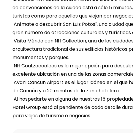
de convenciones de la ciudad está a sólo 5 minutos,
turistas como para aquellos que viajan por negocios
 Anímate a descubrir San Luis Potosí, una ciudad que no puedes perderte en tus vacaciones a México por el 
gran número de atracciones culturales y turísticas 
 Visita Mérida con NH Collection, una de las ciudades más espectaculares de México, famosa por la 
arquitectura tradicional de sus edificios históricos 
monumentos y parques.
 NH Coatzacoalcos es la mejor opción para descubrir esta ciudad mexicana con total comodidad gracias a su 
excelente ubicación en una de las zonas comercia
 Avani Cancun Airport es el lugar idóneo en el que hospedarse a solo 7 minutos del Aeropuerto Internacional 
de Cancún y a 20 minutos de la zona hotelera.
 Al hospedarte en alguna de nuestras 15 propiedades a nivel nacional, te sentirás como en casa ya que NH 
Hotel Group está al pendiente de cada detalle durant
para viajes de turismo o negocios.