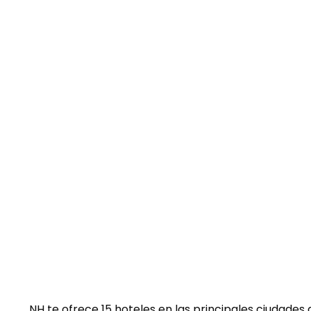
NH te ofrece 15 hoteles en las principales ciudades