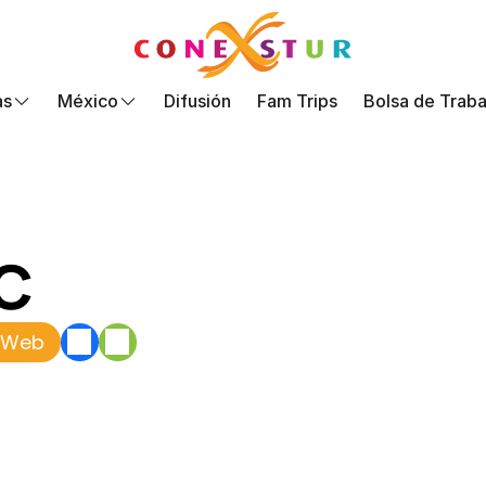
as
México
Difusión
Fam Trips
Bolsa de Traba
MC
o Web