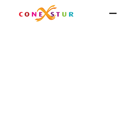
Experiencias en Temacap
Temacapulín, Jalisco.
Actividades