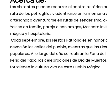
Los visitantes pueden recorrer el centro histórico c
ruta de los petroglifos y adentrarse en la memoria anc
artesanal; o aventurarse en rutas de senderismo, ci
Ya sea en familia, pareja o con amigos, Mascota invi
mágico y hospitalario.
 Cada septiembre, las Fiestas Patronales en honor a la Virgen de los Dolores llenan de música, tradición y 
devoción las calles del pueblo, mientras que las Fie
populares. A lo largo del año se realizan la Feria del 
Feria del Taco, las celebraciones de Día de Muertos y 
fortalecen la cultura viva de este Pueblo Mágico.