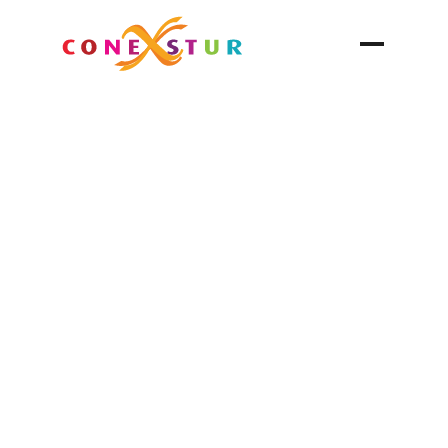
Mérida
Yucatán
Destino