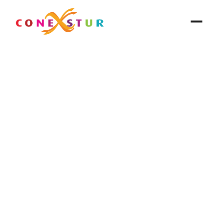
Conexstur
✱
11 ago 2023
Grandes Eventos en 
Guanajuato
Blog