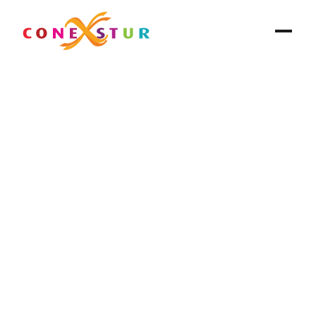
Conexstur
✱
20 oct 2021
Conexstur lleva a cabo 
activación turística de 
México en España
Blog